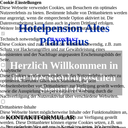
Cookie-Einstellungen
Diese Webseite verwendet Cookies, um Besuchern ein optimales
Nutzererlebnis zu bieten. Bestimmte Inhalte von Drittanbietern werden
nur angezeigt, wenn die entsprechende Option aktiviert ist. Die
Datenverarbeitung kann dann auch in einem Drittland erfolgen.
Hotelpension Altes
Weitere Informationen hierzu in der Datenschutzerklärung.
Pfarrhaus
Technisch notwendige
KONTAKT
Diese Cookies sind zum Betrieb der Webseite notwendig, z.B. zum
Schutz vor Hackerangriffen und zur Gewährleistung eines
konsistenten und der Nachfrage angepassten Erscheinungsbilds der
Seite.
Herzlich Willkommen in
Analytische
der Mecklenburgischen
Diese Cookies werden verwendet, um das Nutzererlebnis weiter zu
optimieren. Hierunter fallen auch Statistiken, die dem
Webseitenbetreiber von Drittanbietern zur Verfügung gestellt werden,
Seenplatte!
sowie die Ausspielung von personalisierter Werbung durch die
Nachverfolgung der Nutzeraktivität über verschiedene Webseiten.
Drittanbieter-Inhalte
Diese Webseite bietet möglicherweise Inhalte oder Funktionalitäten an,
KONTAKTFORMULAR
die von Drittanbietern eigenverantwortlich zur Verfügung gestellt
werden. Diese Drittanbieter können eigene Cookies setzen, z.B. um
Der einfachste Weg mit uns in Kontakt zu treten. Wir bemühen
die Nutzeraktivität zu verfolgen oder ihre Angebote zu personalisieren